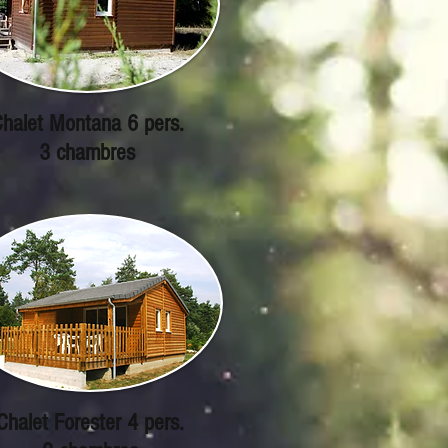
halet Montana 6 pers.
3 chambres
Chalet Forester 4 pers.