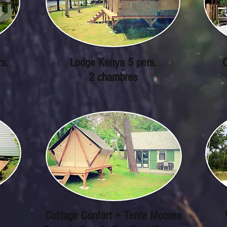
s.
Lodge Kenya 5 pers.
C
2 chambres
Cottage Confort + Tente Moorea