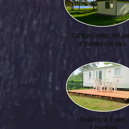
Cottage Confort 4/6 per
2 chambres /6 pers.
Mobil-Home 5 pers.
2 chambres