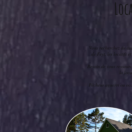
Loc
Vous recherchez du cal
de Feyt, les locatifs
Besoin de vous ressourc
la loc
Pêcheur aguerri ou occ