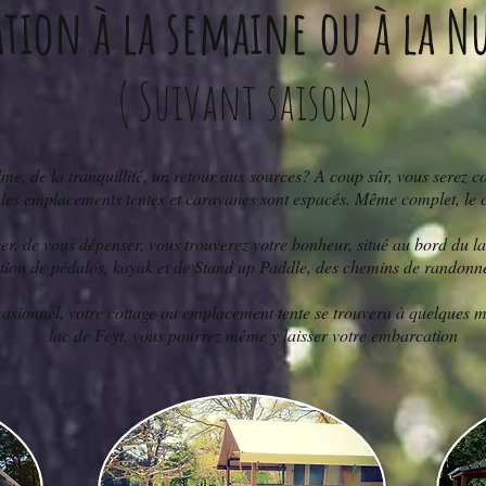
ation à la semaine ou à la N
( Suivant saison)
me, de la tranquillité, un retour aux sources? A coup sûr, vous sere
 et les emplacements tentes et caravanes sont espacés. Même complet, l
er, de vous dépenser, vous trouverez votre bonheur, situé au bord du 
ation de pédalos, kayak et de Stand up Paddle, des chemins de randonn
asionnel, votre cottage ou emplacement tente se trouvera à quelques 
lac de Feyt, vous pourrez même y laisser votre embarcation