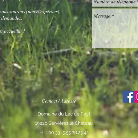
 nous saurons (nous l'espérons)
s demandes.
s accueillir !
Contact / Adresse
Domaine du Lac de Feyt
19220 Servières le Château
TEL : 00 33 5.55.28.25.42