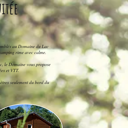
uitée
z comblés au Domaine du Lac
e camping rime avec calme.
lac, le Domaine vous propose
ées et VTT.
mètres seulement du bord du