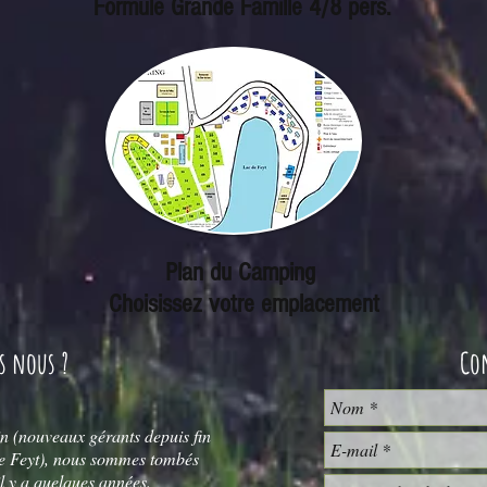
Formule Grande Famille 4/8 pers.
Plan du Camping
Choisissez votre emplacement
s nous ?
Co
(nouveaux gérants depuis fin
 Feyt), nous sommes tombés
l y a quelques années.