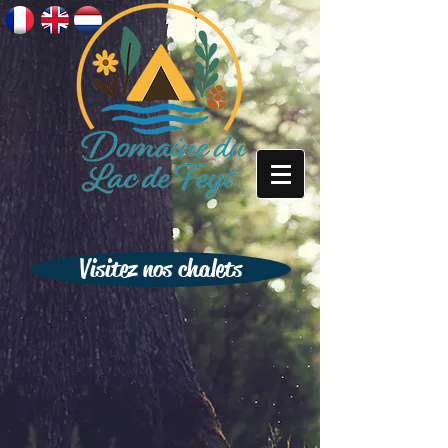
Visitez nos chalets