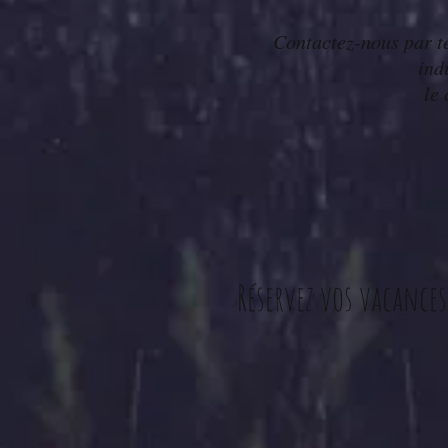
Contactez-nous par t
ind
le
Réservez vos vacances