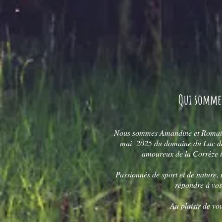
Qui somme
Nous sommes Amandine et Romain 
mai 2025 du domaine du Lac de
amoureux de la Corrèze i
Passionnés de sport et de nature,
répondre à vo
Au plaisir de vou