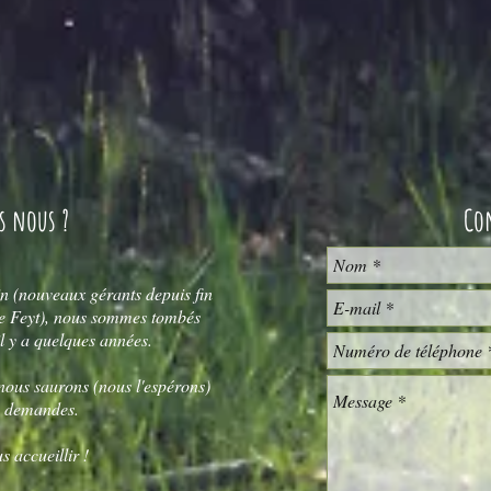
s nous ?
Co
(nouveaux gérants depuis fin
 Feyt), nous sommes tombés
l y a quelques années.
 nous saurons (nous l'espérons)
s demandes.
s accueillir !