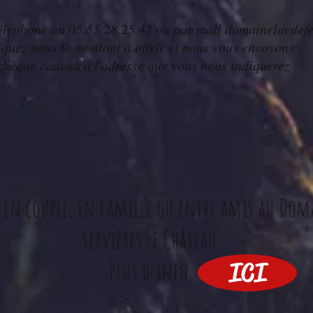
éléphone au 05.55.28.25.42 ou par mail
domainelacdef
iquez nous le montant à offrir et nous vous envoyons
 chèque cadeau à l'adresse que vous nous indiquerez
 en couple, en famille ou entre amis au Doma
Servières Le Château.
Plus d'info
ICI