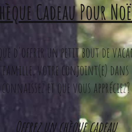
hèque Cadeau Pour Noë
que d'offrir un petit bout de vaca
e famille, votre conjoint(e) dans
connaissez et que vous appréciez?
Offrez un chèque cadeau