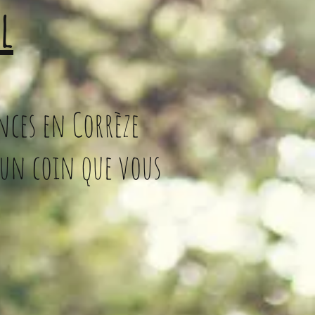
l
nces en Corrèze
 un coin que vous