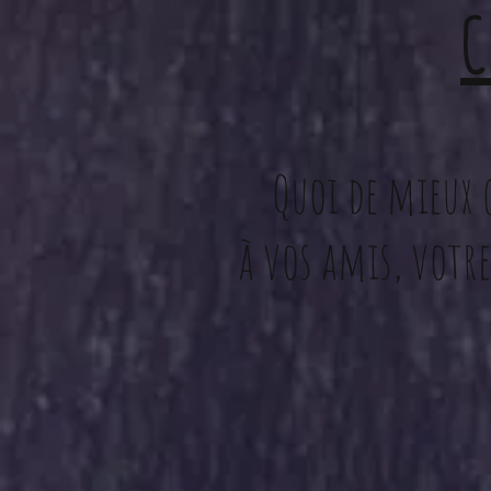
C
Quoi de mieux 
à vos amis, votr